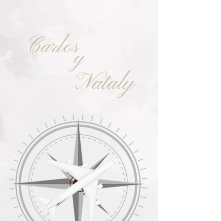
Carlos
y
Nataly