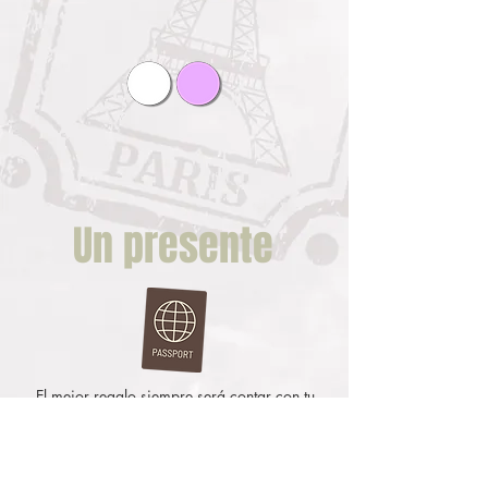
Un presente
El mejor regalo siempre será contar con tu
presencia.
Sin embargo si deseas tener un presente
con nosotros, estaremos encantados de