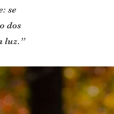
: se
o dos
a luz.”