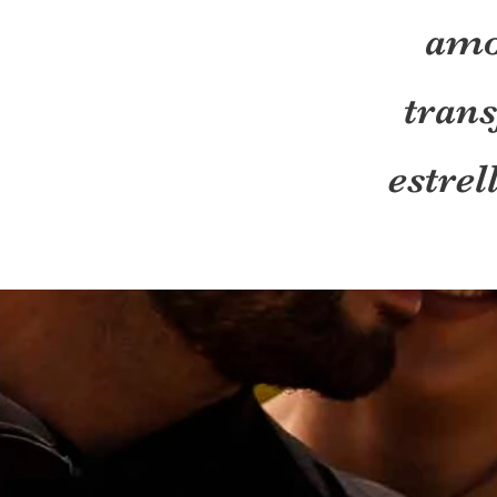
amo
tran
estrel