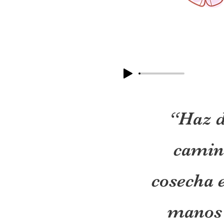
“Haz d
camin
cosecha 
manos 