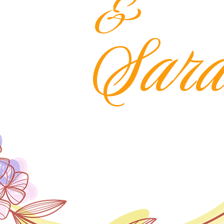
&
Sar