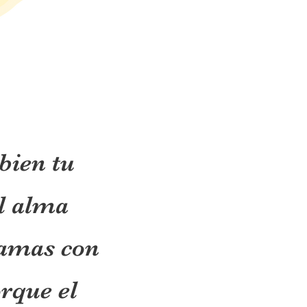
bien tu
l alma
 amas con
rque el